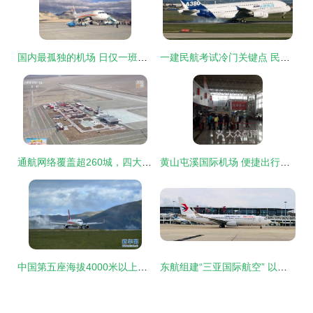
国内最孤独的机场 日仅一班，航班起飞即下班
一建民航考试冷门关键点 民用机场运营的隐性知识
通航网络覆盖超260城，四大世界级机场群建设初具规模——我国民用机场运营步入新阶段
黄山屯溪国际机场 便捷出行全攻略，地址、电话、营业时间及生活服务一网打尽
中国第五座海拔4000米以上民用机场投入运营，助力高原公共航空运输新飞跃
东航组建“三亚国际航空” 以航空枢纽为支点，服务海南自贸港建设