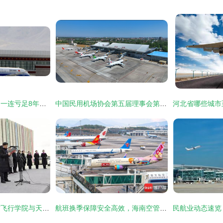
中国北方“冰雪孤岛” 一连亏足8年的老牌避寒机场逆转全靠一份地方创生清单
中国民用机场协会第五届理事会第二次会议在伊宁召开，共商民用机场运营新路径
中国民航大学内蒙古飞行学院与天津杰普逊国际飞行学院正式揭牌运营，助力中国公共航空运输人才培养
航班换季保障安全高效，海南空管助力民航夏秋航季平稳运行