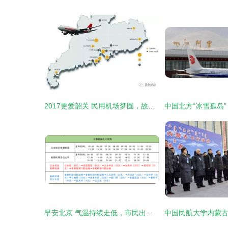
2017更爱韶关 民用机场梦圆，故乡骄傲启航
早安北京 气温持续走低，市民出行需防寒；普通小客车指标今日摇号，民用机场高效运营