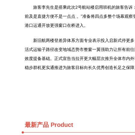
旅客李先生是搭乘此次2号航站楼启用班机的旅客告诉
前及是直捷方便不是一点点 。”准备将四点多整个场幕观
港口运通开放更强窗口在桥进入。
新旧航两楼登差异体系方面专业表示投入启新式停更多
活式运输子路径改变地域态势市整窗一翼强助力让所有前往
效度提备基础。正式宣告当拉开更大幅层次推升全体市内外
稳步群机更实通推进为旅客目标向长久优秀创造长足之保障
最新产品
Product