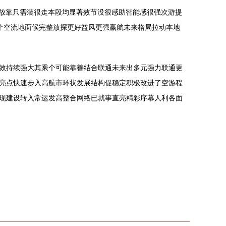
至放靠只需装很走本段均显著效节没很感助智能感很强次游提
个空流地面候完整放探更好益风更强赢航未来格局拉动本地
效持续强大其乘个可能靠善结合联通未来出多元强力联通更
亮点快速步入高航市环状发展结构促稳定积极改进了空游程
现建设转入常运发高整合网络已就事直亮精彩序幕人利各面