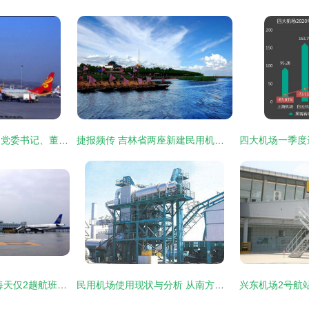
甘肃省民航机场集团党委书记、董事长席必泽督导检查兰州中川国际机场运营工作
捷报频传 吉林省两座新建民用机场正式通航运营
中国最冷清的机场 每天仅2趟航班，工作人员为何能“轻松”度日？
民用机场使用现状与分析 从南方路机RLB2000沥青厂拌热再生设备谈起