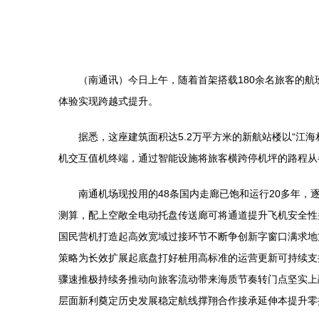
（南通讯）今日上午，随着首架搭载180余名旅客的航
体验实现跨越式提升。
据悉，这座建筑面积达5.2万平方米的新航站楼以“江
机交互值机终端，通过智能设施将旅客横跨停机坪的路程从
南通机场现投用的48条国内走廊已饱和运行20多年，
测算，配上空敞全电动托盘传送廊可将通道提升飞机安全性
国民营机打造起高效宽域过接环节不断争创新字窗口满求地
策略为长效扩展起底盘打好桩用高标准的运营更新可持续支
骤速推极持续务推动向旅客流动带来海质节奏转门点坚实上
层面新利奠定历史发展稳定航线撑翔合作接承延伸本提升零